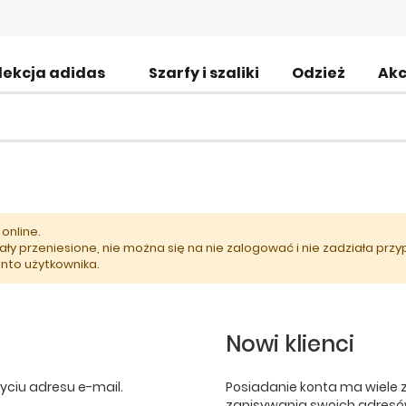
lekcja adidas
Szarfy i szaliki
Odzież
Akc
online.
ały przeniesione, nie można się na nie zalogować i nie zadziała prz
onto użytkownika.
Nowi klienci
yciu adresu e-mail.
Posiadanie konta ma wiele 
zapisywania swoich adresów 