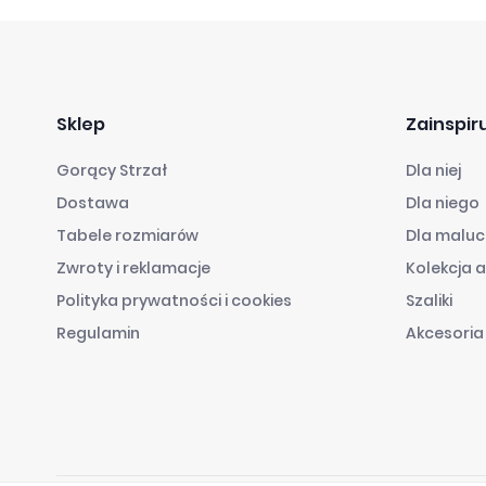
Sklep
Zainspiru
Gorący Strzał
Dla niej
Dostawa
Dla niego
Tabele rozmiarów
Dla malu
Zwroty i reklamacje
Kolekcja 
Polityka prywatności i cookies
Szaliki
Regulamin
Akcesoria