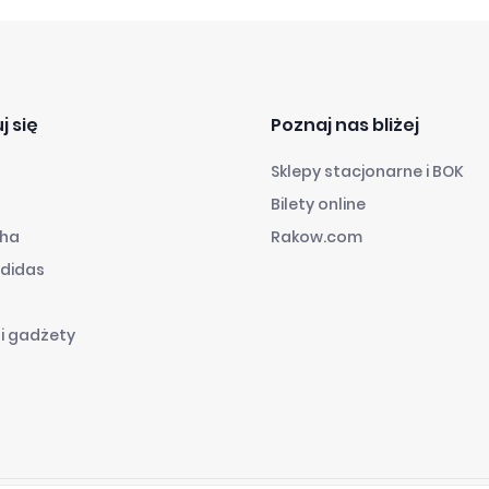
j się
Poznaj nas bliżej
Sklepy stacjonarne i BOK
Bilety online
cha
Rakow.com
adidas
 i gadżety