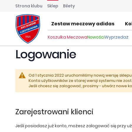
Strona klubu
Sklep
Bilety
Zestaw meczowy adidas
Ko
Koszulka Meczowa
Nowości
Wyprzedaż
Logowanie
Od 1 stycznia 2022 uruchomiliśmy nową wersję sklepu 
Konta użytkowników ze starej wersji systemu nie zost
Jeśli chcesz się zalogować, prosimy - utwórz nowe k
Zarejestrowani klienci
Jeśli posiadasz już konto, możesz zalogować się przy uż