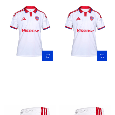
Koszulka adidas meczowa
Koszulka adidas junior
wyjazdowa 2026/2027
meczowa wyjazdowa
2026/2027
369,00 zł
299,00 zł