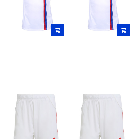
Koszulka adidas meczowa
Koszulka adidas junior
wyjazdowa 2025/2026
meczowa wyjazdowa
2025/2026
299,00 zł
349,00 zł
199,00 zł
299,00 zł
Spodenki junior adidas
Spodenki meczowe adidas
meczowe wyjazdowe
wyjazdowe 2025/2026