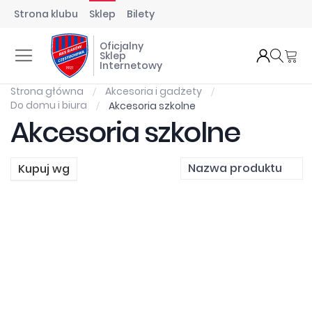
Strona klubu
Sklep
Bilety
Oficjalny
Mó
Sklep
Internetowy
Strona główna
Akcesoria i gadżety
Do domu i biura
Akcesoria szkolne
Akcesoria szkolne
Kupuj wg