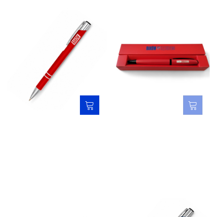
Długopis czerwony 26/27 -
Długopis czerwony w
Raków
opakowaniu - Raków
Częstochowa
5,00 zł
29,00 zł