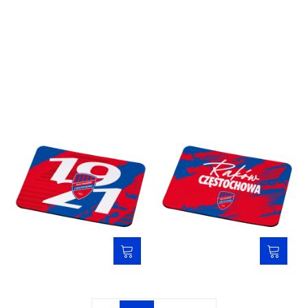
Podkładka pod mysz - 1921
Podkładka pod mysz -
Raków
19,00 zł
19,00 zł
Strona