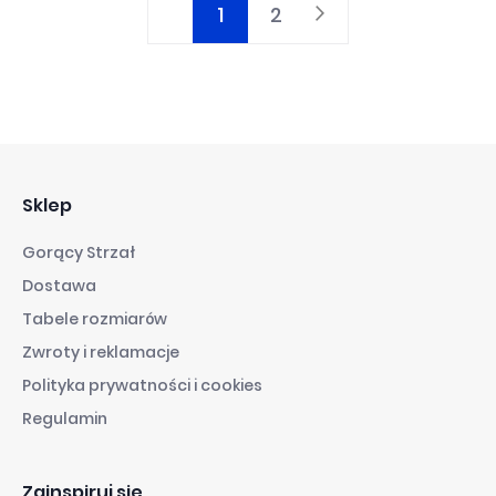
1
2
Aktualnie
Strona
Strona
Następne
czytasz
stronę
Sklep
Gorący Strzał
Dostawa
Tabele rozmiarów
Zwroty i reklamacje
Polityka prywatności i cookies
Regulamin
Zainspiruj się