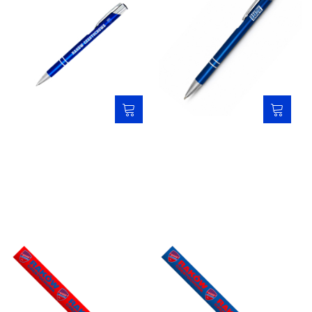
Długopis niebieski - Raków
Długopis niebieski 26/27 -
Częstochowa
Raków
5,00 zł
5,00 zł