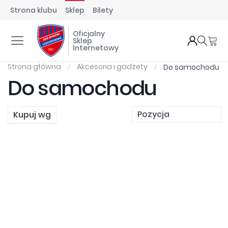
Strona klubu
Sklep
Bilety
Oficjalny
Mó
Sklep
Internetowy
Strona główna
Akcesoria i gadżety
Do samochodu
Do samochodu
Kupuj wg