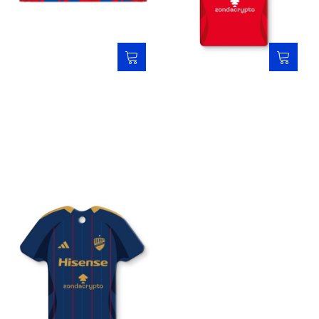
Szalik samochodowy 25/26 -
Zapach samochodowy -
RKS Raków
koszulka czerwona
29,00 zł
12,00 zł
Zapach samochodowy -
koszulka granatowa