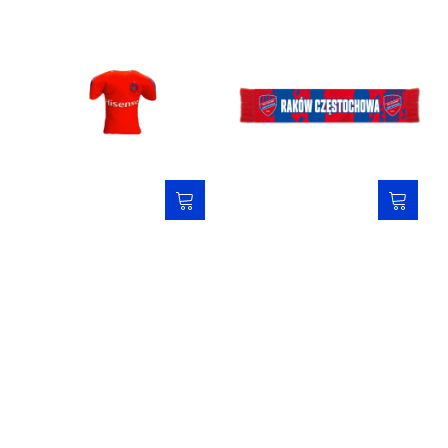
Zawieszka samochodowa -
Szalik samochodowy 25/26 -
mini koszulka
Raków Częstochowa
19,00 zł
29,00 zł