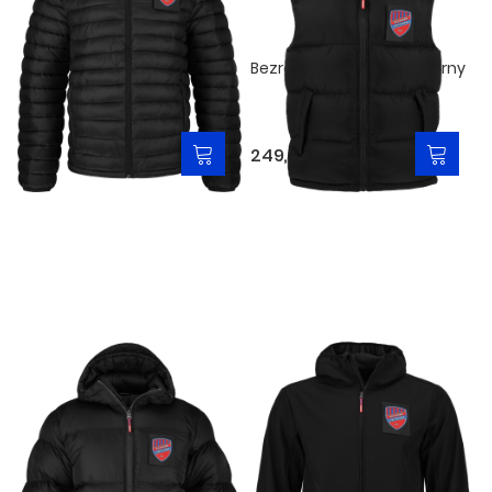
Kurtka męska pikowana -
Bezrękawnik puffer - czarny
czarna
279,00 zł
249,00 zł