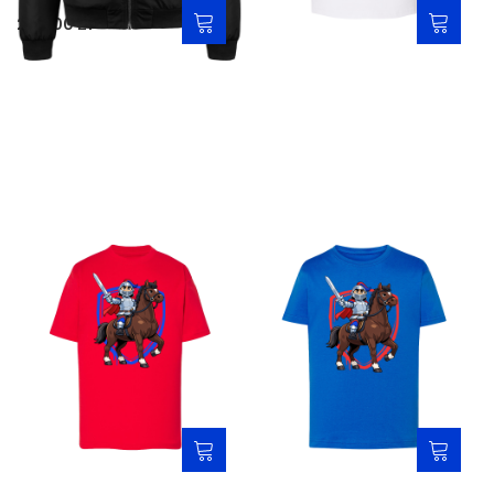
259,00 zł
79,00 zł
Koszulka dziecięca
Koszulka dziecięca
czerwona - Rycerz Medalik
niebieska - Rycerz Medalik
79,00 zł
79,00 zł