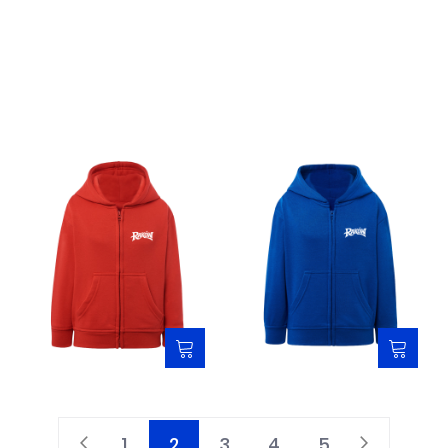
Bluza dziecięca rozpinana
Bluza dziecięca rozpinana
czerwona - Rycerz Medalik
niebieska - Rycerz Medalik
149,00 zł
149,00 zł
Strona
1
2
3
4
5