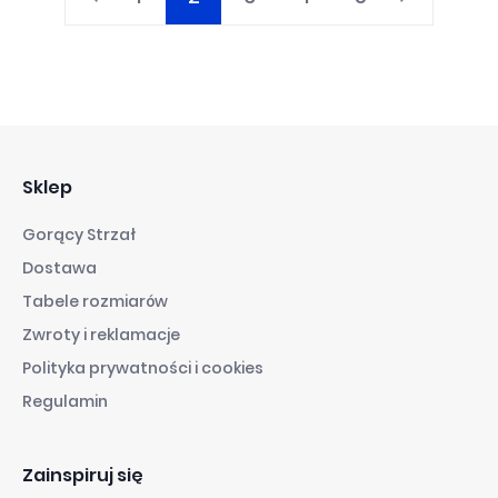
Strona
Aktualnie
Strona
Strona
Strona
Strona
Poprzednie
Strona
Następne
czytasz
stronę
Sklep
Gorący Strzał
Dostawa
Tabele rozmiarów
Zwroty i reklamacje
Polityka prywatności i cookies
Regulamin
Zainspiruj się