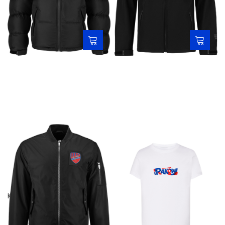
Kurtka puffer - czarna
Kurtka softshell - czarna
349,00 zł
249,00 zł
Kurtka bomberka - czarna
Koszulka dziecięca biała -
Rycerz