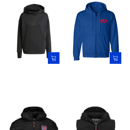
Bluza adidas damska - haft
Bluza dziecięca rozpinana
niebieska - czapka
279,00 zł
139,00 zł