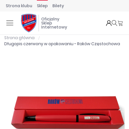
Strona klubu
Sklep
Bilety
Oficjalny
Mó
Sklep
Internetowy
Strona główna
Długopis czerwony w opakowaniu - Raków Częstochowa
Przejdź
na
koniec
galerii