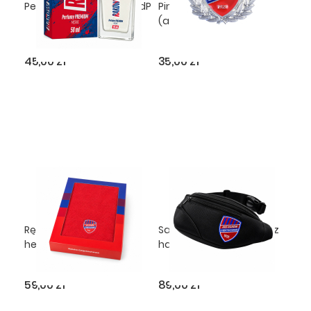
Perfumy męskie 50 ml EdP
Pins z wieńcem srebrny
(alpaka)
45,00 zł
35,00 zł
Ręcznik z haftowanym
Saszetka nerka czarna z
herbem - czerwony
haftowanym herbem
59,00 zł
89,00 zł