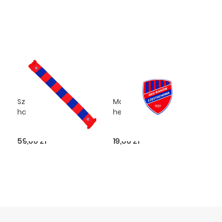
Szalik - pasiak z
Magnes gumowy 3D -
haftowanym herbem
herb
59,00 zł
19,00 zł