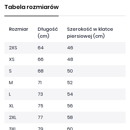
Tabela rozmiarów
Rozmiar
Długość
Szerokość w klatce
(cm)
piersiowej (cm)
2XS
64
46
XS
66
48
S
68
50
M
71
52
L
73
54
XL
75
56
2XL
77
58
3XL
79
60