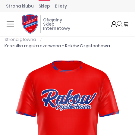
Strona klubu
Sklep
Bilety
Oficjalny
Mó
Sklep
Internetowy
Strona główna
Koszulka męska czerwona - Raków Częstochowa
Przejdź
na
koniec
galerii