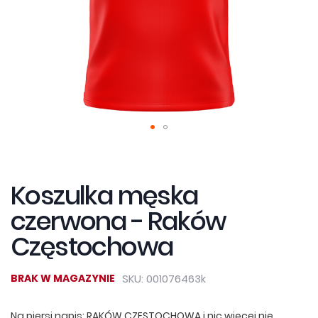
Przejdź
na
początek
Koszulka męska
galerii
czerwona - Raków
Częstochowa
BRAK W MAGAZYNIE
SKU
001076463k
Na piersi napis: RAKÓW CZĘSTOCHOWA i nic więcej nie